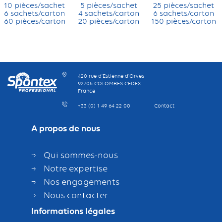
10 pièces/sachet
5 pièces/sachet
25 pièces/sachet
6 sachets/carton
4 sachets/carton
6 sachets/carton
60 pièces/carton
20 pièces/carton
150 pièces/carton
420 rue d’Estienne d’Orves
92705 COLOMBES CEDEX
France
+33 (0) 1 49 64 22 00
Contact
A propos de nous
Qui sommes-nous
Notre expertise
Nos engagements
Nous contacter
Informations légales