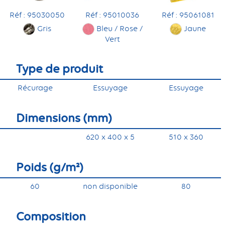
Réf : 95010036
Réf : 95061081
Réf : 95030050
Bleu / Rose /
Jaune
Gris
Vert
Type de produit
Récurage
Essuyage
Essuyage
Dimensions (mm)
620 x 400 x 5
510 x 360
Poids (g/m²)
60
non disponible
80
Composition