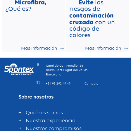
Microfibra,
Evite
los
¿Qué es?
riesgos de
contaminación
cruzada
con un
código de
colores
Más información
Más información
Camí de Can Ametller 38
08195 Sant Cugat del Vallès
Barcelona
+34 93 292 49 49
Contacto
Sobre nosotros
Quiénes somos
Nuestra experiencia
Nuestros compromisos