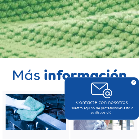
información
Más
x
Contacte con nosotros
Nuestro equipo de profesionales está a
su disposición