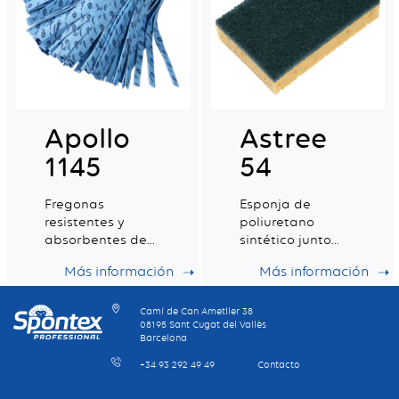
Apollo
Astree
1145
54
Fregonas
Esponja de
resistentes y
poliuretano
absorbentes de
sintético junto
formato medio
con un abrasivo
Más información
Más información
para un
mantenimiento
ideal de los
Camí de Can Ametller 38
08195 Sant Cugat del Vallès
suelos
Barcelona
+34 93 292 49 49
Contacto