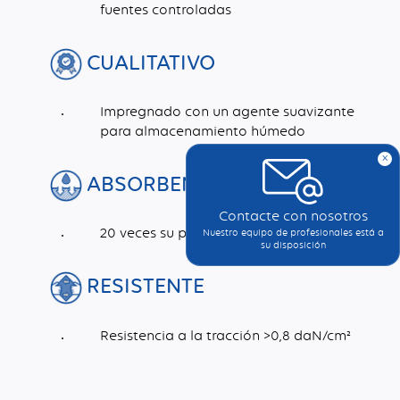
fuentes controladas
CUALITATIVO
Impregnado con un agente suavizante
para almacenamiento húmedo
x
ABSORBENTE
Contacte con nosotros
20 veces su peso seco
Nuestro equipo de profesionales está a
su disposición
RESISTENTE
Resistencia a la tracción >0,8 daN/cm²
Dimensiones (mm)