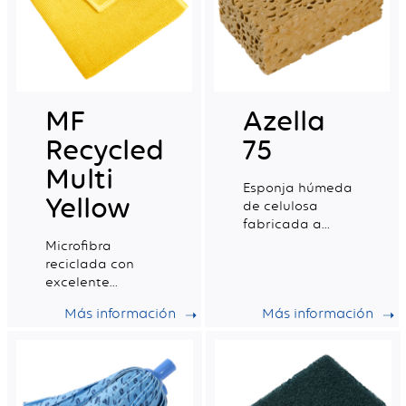
MF
Azella
Recycled
75
Multi
Esponja húmeda
Yellow
de celulosa
fabricada a
partir de pasta
Microfibra
de madera, de
reciclada con
lino y de algodón.
excelente
Origen 100%
capacidad de
Más información
Más información
vegetal
absorción, ideal
para la limpieza
profesional
diaria.