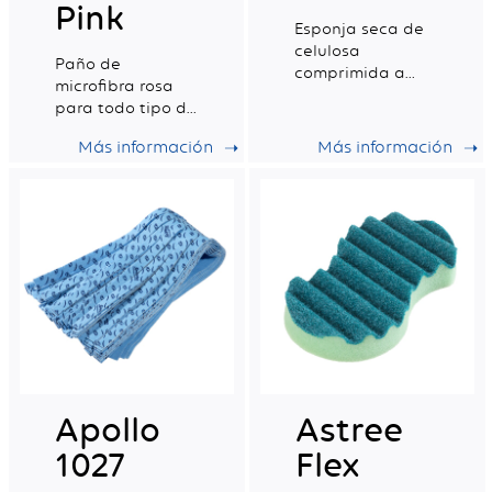
Pink
Esponja seca de
celulosa
Paño de
comprimida a
microfibra rosa
base de
para todo tipo de
ingredientes
superficies,
naturales
Más información
Más información
húmedas o secas
Apollo
Astree
1027
Flex