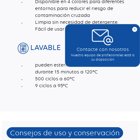
Disponible en 4 colores para diferentes
entornos para reducir el riesgo de
contaminación cruzada
Limpia sin necesidad de detergente.
Fácil de usar y enjuagar.
x
LAVABLE
Contacte con nosotros
Nuestro equipo de profesionales está a
su disposición
pueden esterilizarse en autoclave
durante 15 minutos a 120ºC
500 ciclos a 60°C
9 ciclos a 95°C
Dimensiones (mm)
Densidad (g/m2)
*Elimina el 99 % de las bacterias E. coli de las superficies de cristal y el coronavirus humano de las superficies alicatadas solo con agua, según pruebas realizadas por un laboratorio independiente.
Consejos de uso y conservación