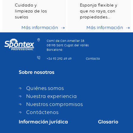
Cuidado y
Esponja flexible y
limpieza de los
que no raya, con
suelos
propiedades
antibacterianas y
Más información
Más información
buen poder de
limpieza.
Camí de Can Ametller 38
08195 Sant Cugat del Vallès
Barcelona
+34 93 292 49 49
Contacto
Sobre nosotros
Quiénes somos
Nuestra experiencia
Nuestros compromisos
Contáctenos
Información jurídica
Glosario