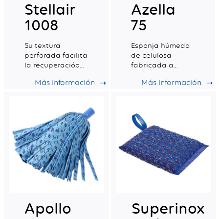
Stellair
Azella
1008
75
Su textura
Esponja húmeda
perforada facilita
de celulosa
la recuperacióon
fabricada a
de la suciedad y
partir de pasta
Más información
Más información
su enjuague
de madera, de
lino y de algodón.
Origen 100%
vegetal
Apollo
Superinox