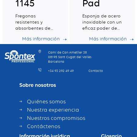
1145
Pad
Fregonas
Esponja de acero
resistentes y
inoxidable con un
absorbentes de
eficaz poder de
formato medio
fregado
Más información
Más información
para un
mantenimiento
ideal de los
Camí de Can Ametller 38
08195 Sant Cugat del Vallès
suelos
Barcelona
+34 93 292 49 49
Contacto
Sobre nosotros
Quiénes somos
Nuestra experiencia
Nuestros compromisos
Contáctenos
Información jurídica
Glosario