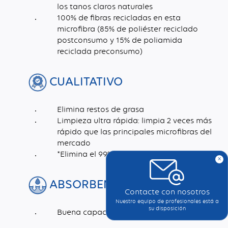
los tanos claros naturales
100% de fibras recicladas en esta
microfibra (85% de poliéster reciclado
postconsumo y 15% de poliamida
reciclada preconsumo)
CUALITATIVO
Elimina restos de grasa
Limpieza ultra rápida: limpia 2 veces más
rápido que las principales microfibras del
mercado
*Elimina el 99% de las bacterias
x
ABSORBENTE
Contacte con nosotros
Nuestro equipo de profesionales está a
su disposición
Buena capacidad de absorción: 400%.