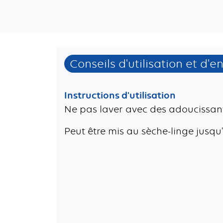
*Élimine 99 % des bactéries E. coli des surfaces e
Conseils d'utilisation et d'e
Instructions d'utilisation
Ne pas laver avec des adoucissan
Peut être mis au sèche-linge jusqu