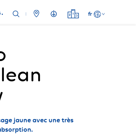
s
fr
o
clean
w
sage jaune avec une très
absorption.