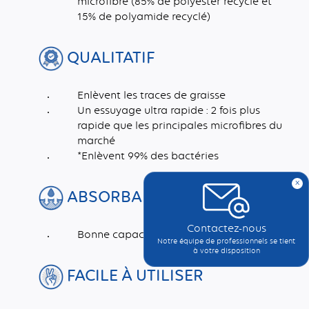
microfibre (85% de polyester recyclé et
15% de polyamide recyclé)
QUALITATIF
Enlèvent les traces de graisse
Un essuyage ultra rapide : 2 fois plus
rapide que les principales microfibres du
marché
*Enlèvent 99% des bactéries
x
ABSORBANT
Contactez-nous
Bonne capacité d'absorption 400%
Notre équipe de professionnels se tient
à votre disposition
FACILE À UTILISER