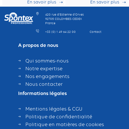
En savoir plus
En savoir plus
Fabrication
de rétention de la
française
poussière
420 rue d’Estienne d’Orves
92705 COLOMBES CEDEX
France
+33 (0) 1 49 64 22 00
Contact
A propos de nous
Qui sommes-nous
Notre expertise
Nos engagements
Nous contacter
Informations légales
Mentions légales & CGU
Politique de confidentialité
Politique en matières de cookies