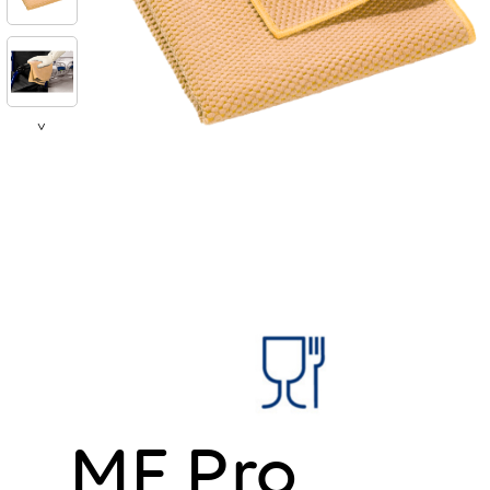
>
MF Pro