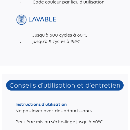
Code couleur par lieu d’utilisation
LAVABLE
Jusqu'à 500 cycles à 60°C
jusqu'à 9 cycles à 95°C
Dimensions (mm)
Poids (g/m2)
La taille du fil microfibre est entre 0,1 et 0,2 décitex
*Élimine 99 % des bactéries E. coli des surfaces en verre et le coronavirus humain des surfaces carrelées, uniquement avec de l’eau. Testé par un laboratoire indépendant
Ne contiennent pas de nanoparticules d'argent
Conseils d'utilisation et d'entretien
Instructions d'utilisation
Ne pas laver avec des adoucissants
Peut être mis au sèche-linge jusqu'à 60°C