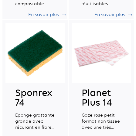
compostable
réutilisables
certifiée pour le
multi-usages.
En savoir plus
En savoir plus
contact
alimentaire.
Tradition sèche
petite n°2 -
Fabrication
française
Sponrex
Planet
74
Plus 14
Eponge grattante
Gaze rose petit
grande avec
format non tissée
récurant en fibres
avec une très
100% recyclées -
bonne capacité