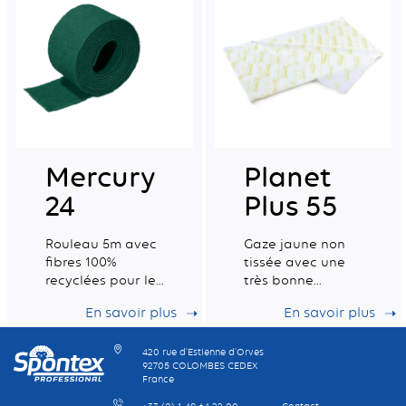
française
Mercury
Planet
24
Plus 55
Rouleau 5m avec
Gaze jaune non
fibres 100%
tissée avec une
recyclées pour le
très bonne
récurage
capacité de
En savoir plus
En savoir plus
quotidien des
rétention de la
surfaces difficiles.
poussière
420 rue d’Estienne d’Orves
92705 COLOMBES CEDEX
France