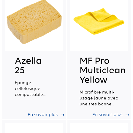
Azella
MF Pro
25
Multiclean
Yellow
Eponge
cellulosique
Microfibre multi-
compostable
usage jaune avec
certifiée pour le
une très bonne
contact
capacité
alimentaire.
En savoir plus
En savoir plus
d'absorption.
Tradition sèche
moyenne n°6 -
Fabrication