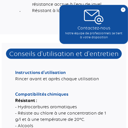
résistance accrue à l'eau de javel
x
Résistant à la traction >0,8 daN/cm²
Dimensions (mm)
Eponge Tradition sèche pour répondre à la diversité des habitudes en collectivité
Contactez-nous
Notre équipe de professionnels se tient
à votre disposition
Conseils d'utilisation et d'entretien
Instructions d'utilisation
Rincer avant et après chaque utilisation
Compatibilités chimiques
Résistant :
- Hydrocarbures aromatiques
- Résiste au chlore à une concentration de 1
g/l et à une température de 20°C.
- Alcools