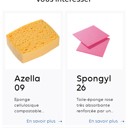
Azella
Spongyl
09
26
Eponge
Toile-éponge rose
cellulosique
très absorbante
compostable
renforcée par une
certifiée pour le
trame de coton.
En savoir plus
En savoir plus
contact