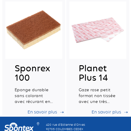
alimentaire.
Tradition humide
grande n°8 -
Fabrication
française
Sponrex
Planet
100
Plus 14
Eponge durable
Gaze rose petit
sans colorant
format non tissée
avec récurant en
avec une très
fibres 100%
bonne capacité
En savoir plus
En savoir plus
recyclées -
de rétention de la
Fabrication
poussière
française
420 rue d’Estienne d’Orves
92705 COLOMBES CEDEX