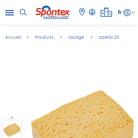
fr
Accueil
Produits
lavage
azella 25
<