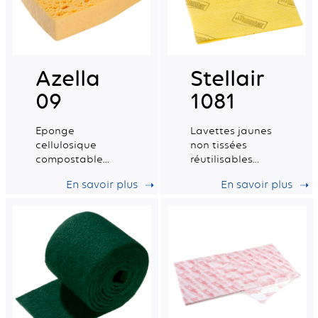
Azella
Stellair
09
1081
Eponge
Lavettes jaunes
cellulosique
non tissées
compostable
réutilisables
certifiée pour le
multi-usages.
En savoir plus
En savoir plus
contact
alimentaire.
Tradition humide
grande n°8 -
Fabrication
française