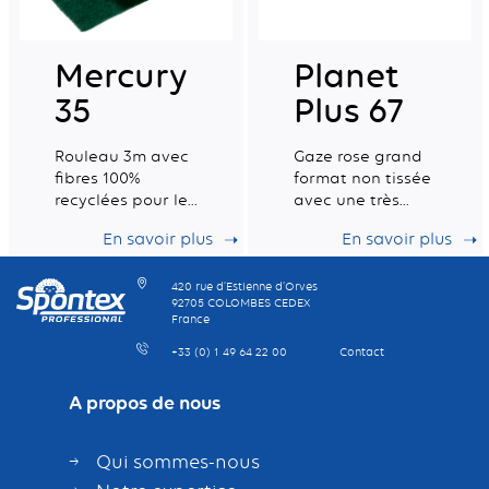
Mercury
Planet
35
Plus 67
Rouleau 3m avec
Gaze rose grand
fibres 100%
format non tissée
recyclées pour le
avec une très
récurage
bonne capacité
En savoir plus
En savoir plus
quotidien des
de rétention de la
surfaces difficiles.
poussière
420 rue d’Estienne d’Orves
92705 COLOMBES CEDEX
France
+33 (0) 1 49 64 22 00
Contact
A propos de nous
Qui sommes-nous