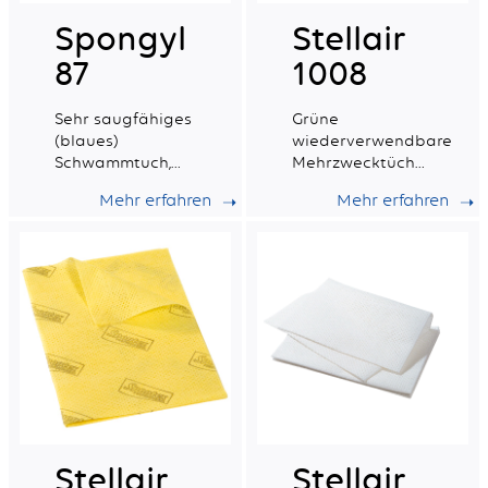
Spongyl
Stellair
87
1008
Sehr saugfähiges
Grüne
(blaues)
wiederverwendbare
Schwammtuch,
Mehrzwecktücher
verstärkt mit
aus Vliesstoff.
Mehr erfahren
Mehr erfahren
einem
synthetischen
Geflecht.
Stellair
Stellair