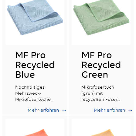
MF Pro
MF Pro
Recycled
Recycled
Blue
Green
Nachhaltiges
Mikrofasertuch
Mehrzweck-
(grün) mit
Mikrofasertücher
recycelten Fasern,
(blau) mit
ideal für alle
Mehr erfahren
Mehr erfahren
recyceltem
Arten von
Material mit
Oberflächen, mit
guter
sehr guter
Wischfähigkeit.
Saugfähigkeit.