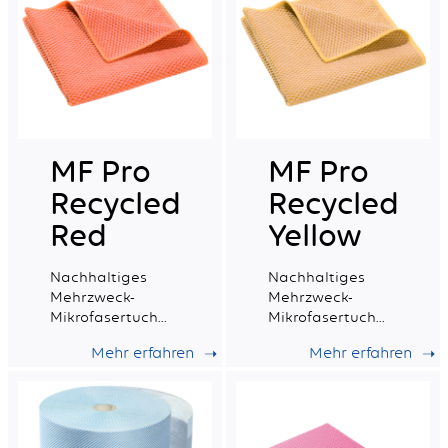
MF Pro
MF Pro
Recycled
Recycled
Red
Yellow
Nachhaltiges
Nachhaltiges
Mehrzweck-
Mehrzweck-
Mikrofasertuch
Mikrofasertuch
(rot), ideal für alle
(gelb) mit
Mehr erfahren
Mehr erfahren
Arten von
recyceltem
Oberflächen.
Material mit
guter
Wischfähigkeit.