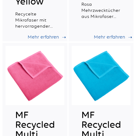
Yellow
Rosa
Mehrzwecktücher
Recycelte
aus Mikrofaser
Mikrofaser mit
mit exzellenter
hervorragender
Absorptionsfähigkeit.
Saugfähigkeit,
Mehr erfahren
Mehr erfahren
ideal für die
tägliche
professionelle
Reinigung.
MF
MF
Recycled
Recycled
Multi
Multi