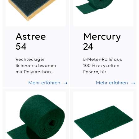
Astree
Mercury
54
24
Rechteckiger
5-Meter-Rolle aus
Scheuerschwamm
100 % recycelten
mit Polyurethan
Fasern, für
und 100%
allgemeine
Mehr erfahren
Mehr erfahren
recycelten Fasern
Scheuerarbeiten
auf nicht
empfindlichen
Oberflächen.