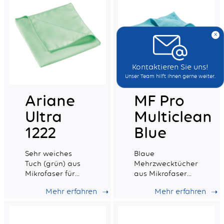
x
Kontaktieren Sie uns!
Unser Team hilft Ihnen gerne weiter.
Ariane
MF Pro
Ultra
Multiclean
1222
Blue
Sehr weiches
Blaue
Tuch (grün) aus
Mehrzwecktücher
Mikrofaser für
aus Mikrofaser
empfindliche
mit exzellenter
Mehr erfahren
Mehr erfahren
Oberflächen
Absorptionsfähigkeit.