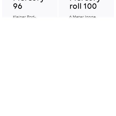
96
roll 100
Kleiner Pad-
6 Meter lange
Schwamm,
Scheuerrolle aus
hergestellt aus
100 % recycelten
100% recycelten
Fasern (frei von
Mehr erfahren
Mehr erfahren
Fasern. Für
Pigmenten) für
allgemeine
allgemeine
Scheuerarbeiten
Scheuerarbeiten
auf nicht
auf nicht
empfindlichen
empfindlichen
Oberflächen.
Oberflächen.
Sponrex
Sponrex
100
31