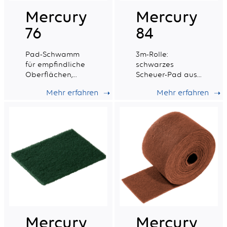
Mercury
Mercury
76
84
Pad-Schwamm
3m-Rolle:
für empfindliche
schwarzes
Oberflächen,
Scheuer-Pad aus
hergestellt aus
100 % recycelten
Mehr erfahren
Mehr erfahren
100% recycelten
Fasern für
Fasern.
intensive, schwere
Scheuerarbeiten
(zuschneidbar).
Mercury
Mercury