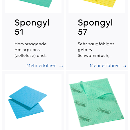
Spongyl
Spongyl
51
57
Hervorragende
Sehr saugfähiges
Absorptions-
gelbes
(Zellulose) und
Schwammtuch,
Widerstandsfähigkeit
verstärkt mit
Mehr erfahren
Mehr erfahren
einem
synthetischen
Gewebe.