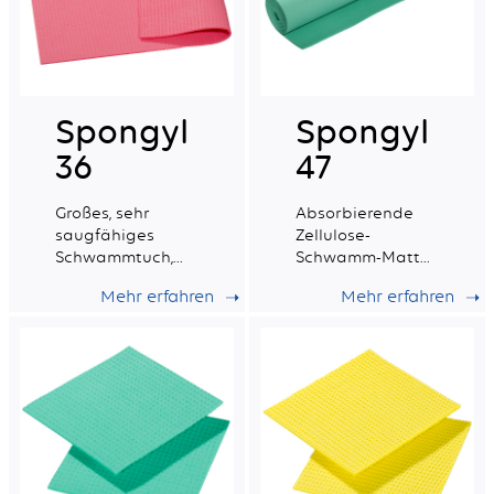
Spongyl
Spongyl
36
47
Großes, sehr
Absorbierende
saugfähiges
Zellulose-
Schwammtuch,
Schwamm-Matte
das mit einem
verstärkt mit
Mehr erfahren
Mehr erfahren
Baumwollgewebe
einem
verstärkt ist.
synthetischen
Gewebe.