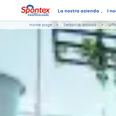
La nostra azienda
I no
Home page
Settori di attività
Uffi