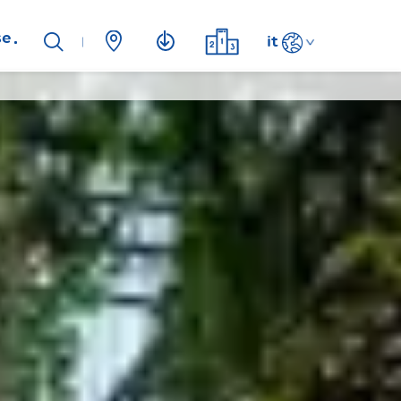
se
it