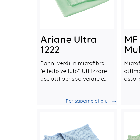
Ariane Ultra
MF 
1222
Mul
Panni verdi in microfibra
Micro
"effetto velluto". Utilizzare
ottim
asciutti per spolverare e
assor
umidi per sgrassare
Per saperne di più