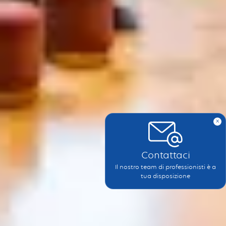
x
Contattaci
Il nostro team di professionisti è a
tua disposizione