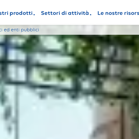
stri prodotti
Settori di attività
Le nostre risor
ci ed enti pubblici