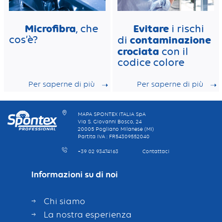
Microfibra
Evitare
, che
i rischi
cos’è?
contaminazione
di
crociata
con il
codice colore
Per saperne di più
Per saperne di più
MAPA SPONTEX ITALIA SpA
Via S. Giovanni Bosco, 24
20005 Pogliano Milanese (MI)
Partita IVA : FR54309552040
+39 02 93474163
Contattaci
Informazioni su di noi
Chi siamo
La nostra esperienza