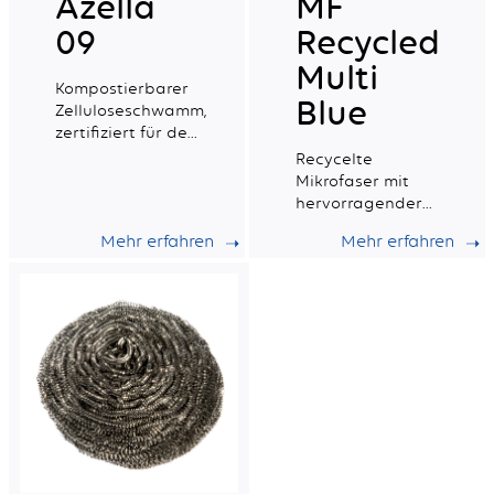
Azella
MF
09
Recycled
Multi
Kompostierbarer
Blue
Zelluloseschwamm,
zertifiziert für den
Kontakt mit
Recycelte
Lebensmitteln.
Mikrofaser mit
hervorragender
Saugfähigkeit,
Mehr erfahren
Mehr erfahren
ideal für die
tägliche
professionelle
Reinigung.