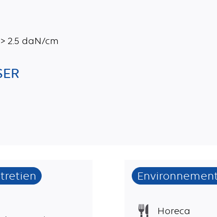
n > 2.5 daN/cm
SER
ntretien
Environnemen
Horeca