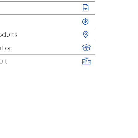
oduits
illon
uit