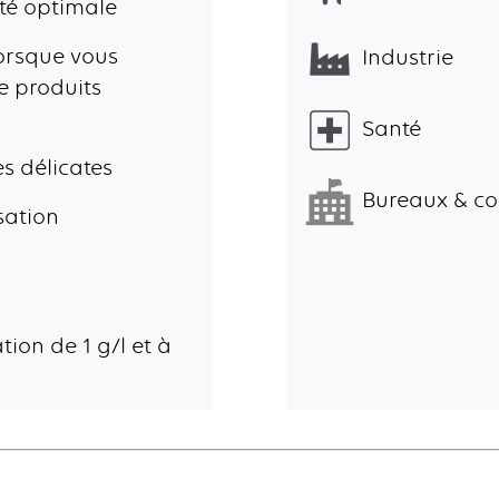
ité optimale
orsque vous
Industrie
e produits
Santé
s délicates
Bureaux & col
sation
tion de 1 g/l et à