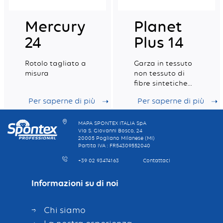
Mercury
Planet
24
Plus 14
Rotolo tagliato a
Garza in tessuto
misura
non tessuto di
fibre sintetiche
per la cura dei
Per saperne di più
Per saperne di più
pavimenti
MAPA SPONTEX ITALIA SpA
Via S. Giovanni Bosco, 24
20005 Pogliano Milanese (MI)
Partita IVA : FR54309552040
+39 02 93474163
Contattaci
Informazioni su di noi
Chi siamo