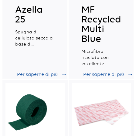
Azella
MF
25
Recycled
Multi
Spugna di
Blue
cellulosa secca a
base di
ingredienti
Microfibra
naturali,
riciclata con
certificata per il
eccellente
contatto con gli
capacità di
Per saperne di più
Per saperne di più
alimenti.
assorbimento,
ideale per la
pulizia
professionale
quotidiana.