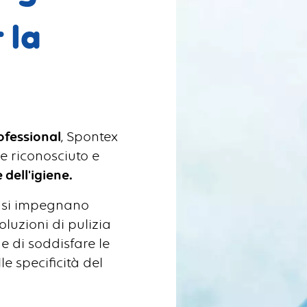
 la
fessional
, Spontex
e riconosciuto e
e dell'igiene.
o si impegnano
luzioni di pulizia
ne di soddisfare le
le specificità del