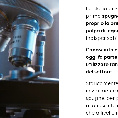
La storia di 
prima
spugna
proprio la pr
polpa di legno
indispensabil
Conosciuta e 
oggi fa part
utilizzate ta
del settore.
Storicamente,
inizialmente 
spugne, per 
riconosciuto 
che a livello 