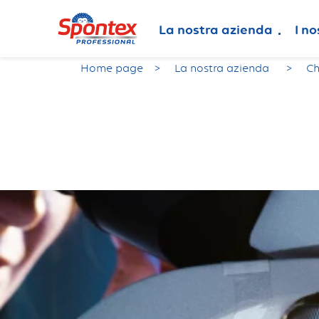
La nostra azienda
I no
Home page
La nostra azienda
Ch