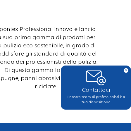
pontex Professional innova e lancia
a sua prima gamma di prodotti per
a pulizia eco-sostenibile, in grado di
oddisfare gli standard di qualità del
ndo dei professionisti della pulizia.
Di questa gamma fanno parte
x
spugne, panni abrasivi e microfibre
riciclate.
Contattaci
Il nostro team di professionisti è a
tua disposizione