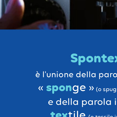
Sponte
è l'unione della par
spon
«
ge »
(o spugn
e della parola 
tex
tile
(o tessile 