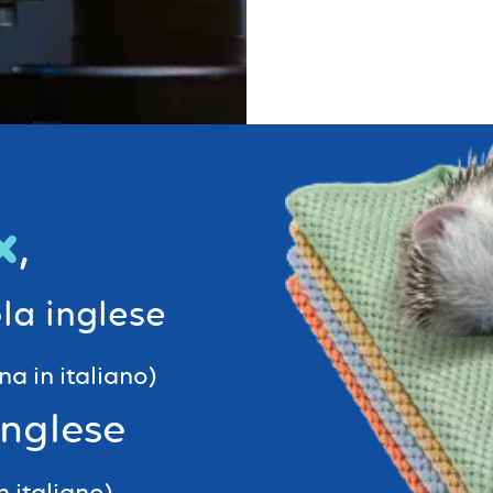
x
,
ola inglese
a in italiano)
inglese
in italiano)