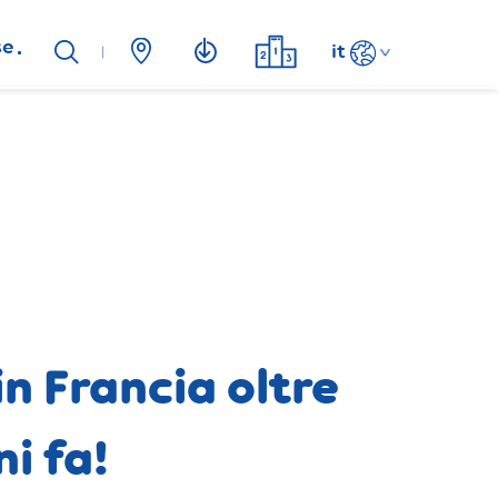
se
it
n Francia oltre
i fa!