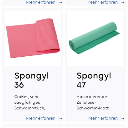
Mehr erfahren
Mehr erfahren
synthetischen
Gewebe verstärkt
ist.
Spongyl
Spongyl
36
47
Großes, sehr
Absorbierende
saugfähiges
Zellulose-
Schwammtuch,
Schwamm-Matte
das mit einem
verstärkt mit
Mehr erfahren
Mehr erfahren
Baumwollgewebe
einem
verstärkt ist.
synthetischen