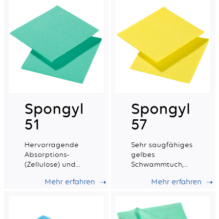
Gewebe.
Spongyl
Spongyl
51
57
Hervorragende
Sehr saugfähiges
Absorptions-
gelbes
(Zellulose) und
Schwammtuch,
Widerstandsfähigkeit
verstärkt mit
Mehr erfahren
Mehr erfahren
einem
synthetischen
Gewebe.