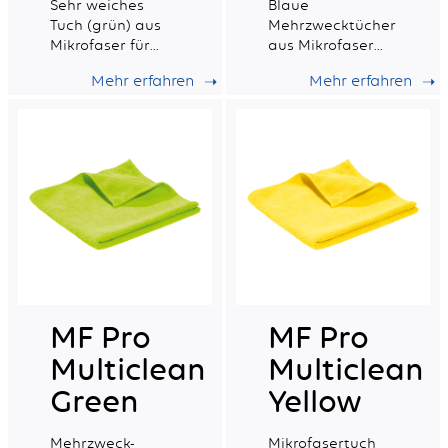
Sehr weiches
Blaue
Tuch (grün) aus
Mehrzwecktücher
Mikrofaser für
aus Mikrofaser
empfindliche
mit exzellenter
Mehr erfahren
Mehr erfahren
Oberflächen
Absorptionsfähigkeit.
MF Pro
MF Pro
Multiclean
Multiclean
Green
Yellow
Mehrzweck-
Mikrofasertuch