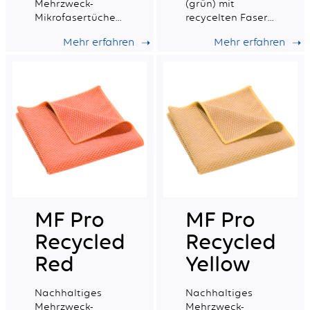
Mehrzweck-
(grün) mit
Mikrofasertücher
recycelten Fasern,
(blau) mit
ideal für alle
Mehr erfahren
Mehr erfahren
recyceltem
Arten von
Material mit
Oberflächen, mit
guter
sehr guter
Wischfähigkeit.
Saugfähigkeit.
MF Pro
MF Pro
Recycled
Recycled
Red
Yellow
Nachhaltiges
Nachhaltiges
Mehrzweck-
Mehrzweck-