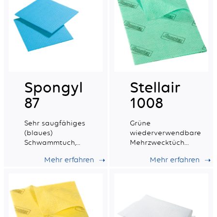
Spongyl
Stellair
87
1008
Sehr saugfähiges
Grüne
(blaues)
wiederverwendbare
Schwammtuch,
Mehrzwecktücher
verstärkt mit
aus Vliesstoff.
Mehr erfahren
Mehr erfahren
einem
synthetischen
Geflecht.