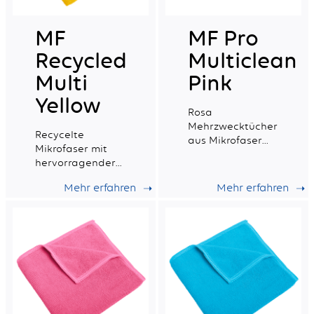
MF
MF Pro
Recycled
Multiclean
Multi
Pink
Yellow
Rosa
Mehrzwecktücher
Recycelte
aus Mikrofaser
Mikrofaser mit
mit exzellenter
hervorragender
Absorptionsfähigkeit.
Saugfähigkeit,
Mehr erfahren
Mehr erfahren
ideal für die
tägliche
professionelle
Reinigung.