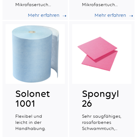
Mikrofasertuch
Mikrofasertuch
(rot), ideal für alle
(gelb) mit
Mehr erfahren
Mehr erfahren
Arten von
recyceltem
Oberflächen.
Material mit
guter
Wischfähigkeit.
Solonet
Spongyl
1001
26
Flexibel und
Sehr saugfähiges,
leicht in der
rosafarbenes
Handhabung.
Schwammtuch,
das mit einem