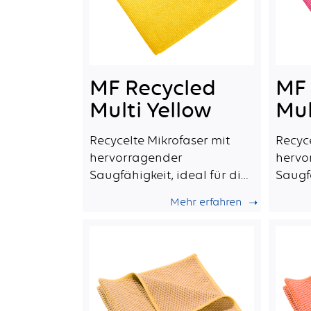
MF Recycled
MF 
Multi Yellow
Mul
Recycelte Mikrofaser mit
Recyc
hervorragender
hervo
Saugfähigkeit, ideal für die
Saugfä
tägliche professionelle
täglic
Mehr erfahren
Reinigung.
Reini