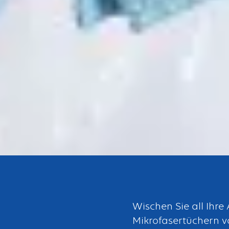
Bouton
Wischen Sie all Ihre
Mikrofasertüchern v