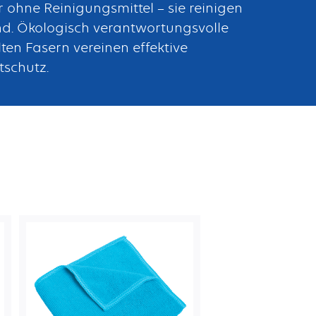
r ohne Reinigungsmittel – sie reinigen
nd. Ökologisch verantwortungsvolle
ten Fasern vereinen effektive
tschutz.