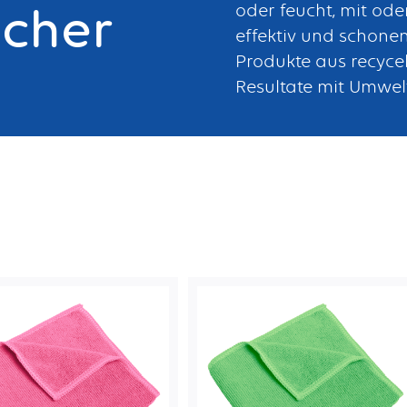
ücher
oder feucht, mit ode
effektiv und schone
Produkte aus recycel
Resultate mit Umwel