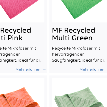
Recycled
MF Recycled
ti Pink
Multi Green
elte Mikrofaser mit
Recycelte Mikrofaser mit
rragender
hervorragender
higkeit, ideal für die
Saugfähigkeit, ideal für die
he professionelle
tägliche professionelle
Mehr erfahren
Mehr erfahren
gung.
Reinigung.